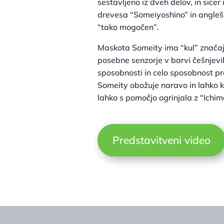
sestavljeno iz dveh delov, in sice
drevesa “Someiyoshino” in angleš
“tako mogočen”.
Maskota Someity ima “kul” značaj
posebne senzorje v barvi češnjevih
sposobnosti in celo sposobnost p
Someity obožuje naravo in lahko k
lahko s pomočjo ogrinjala z “Ichim
Predstavitveni video