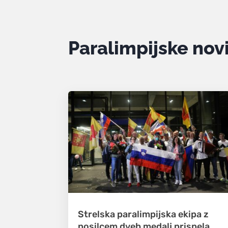
Paralimpijske nov
Strelska paralimpijska ekipa z
nosilcem dveh medalj prispela