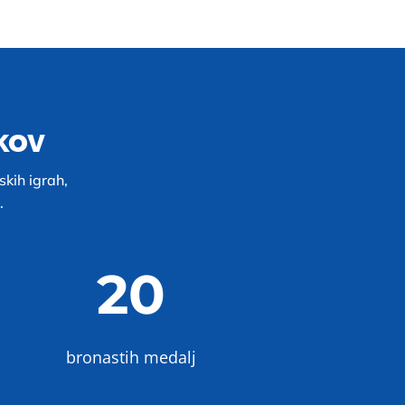
kov
skih igrah,
.
20
bronastih medalj