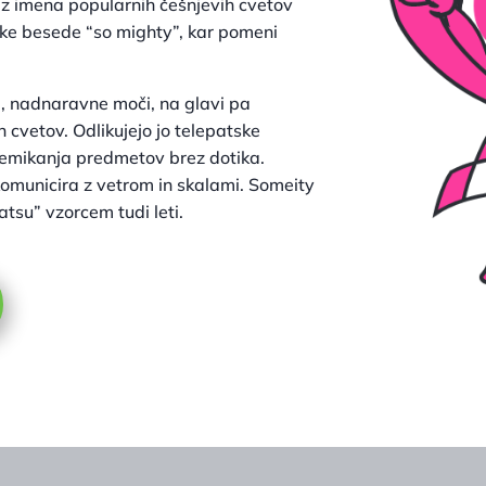
r iz imena popularnih češnjevih cvetov
ke besede “so mighty”, kar pomeni
, nadnaravne moči, na glavi pa
 cvetov. Odlikujejo jo telepatske
remikanja predmetov brez dotika.
omunicira z vetrom in skalami. Someity
atsu” vzorcem tudi leti.