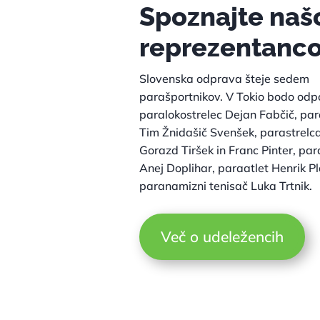
Spoznajte naš
reprezentanc
Slovenska odprava šteje sedem
parašportnikov. V Tokio bodo odpo
paralokostrelec Dejan Fabčič, pa
Tim Žnidašič Svenšek, parastrelc
Gorazd Tiršek in Franc Pinter, pa
Anej Doplihar, paraatlet Henrik Pl
paranamizni tenisač Luka Trtnik.
Več o udeležencih