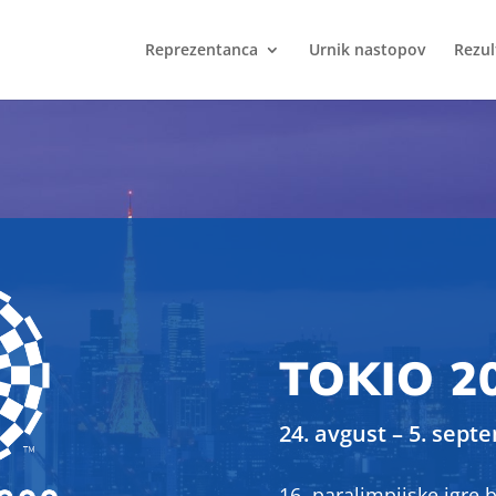
Reprezentanca
Urnik nastopov
Rezul
TOKIO 2
24. avgust – 5. sept
16. paralimpijske igre 