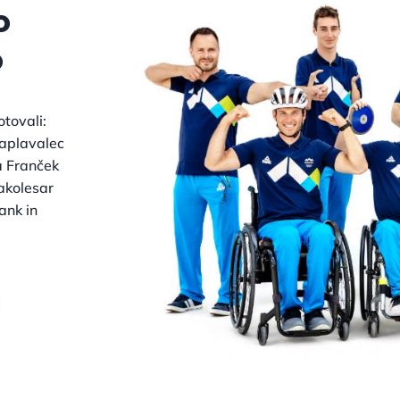
o
o
tovali:
raplavalec
a Franček
rakolesar
ank in