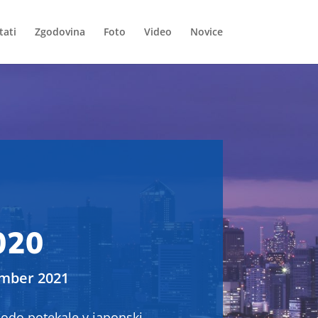
tati
Zgodovina
Foto
Video
Novice
020
ember 2021
bodo potekale v japonski