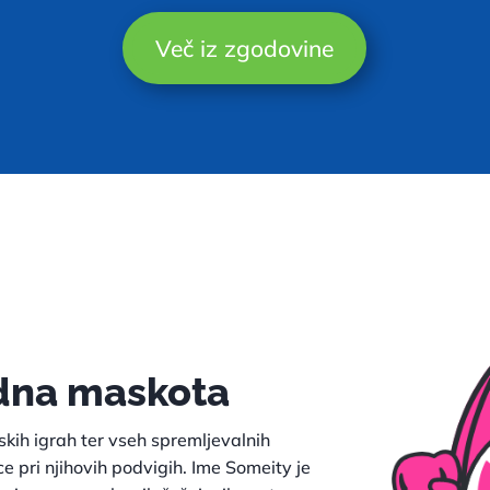
Več iz zgodovine
dna maskota
skih igrah ter vseh spremljevalnih
ce pri njihovih podvigih. Ime Someity je