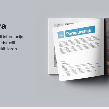
ra
i informacije
edstavili
kih igrah.