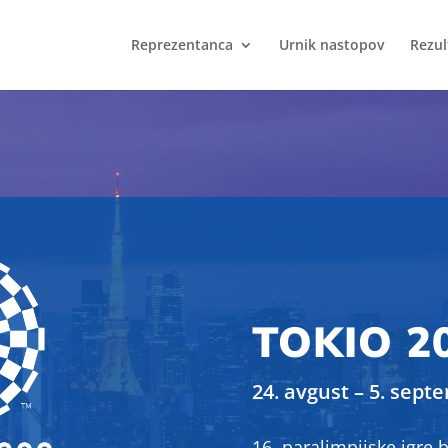
Reprezentanca
Urnik nastopov
Rezul
TOKIO 2
24. avgust – 5. sept
16. paralimpijske igre 