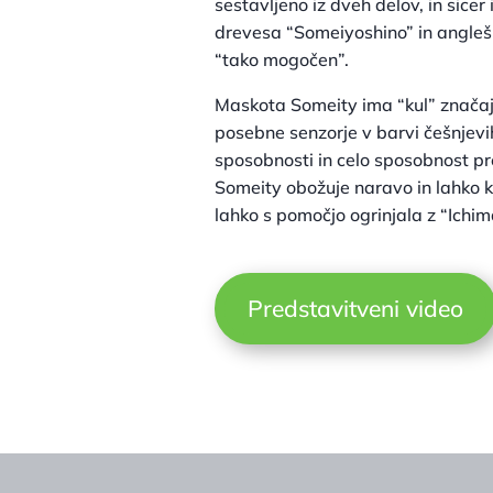
sestavljeno iz dveh delov, in sice
drevesa “Someiyoshino” in angleš
“tako mogočen”.
Maskota Someity ima “kul” značaj
posebne senzorje v barvi češnjevih
sposobnosti in celo sposobnost p
Someity obožuje naravo in lahko k
lahko s pomočjo ogrinjala z “Ichim
Predstavitveni video