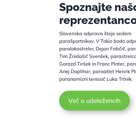
Spoznajte naš
reprezentanc
Slovenska odprava šteje sedem
parašportnikov. V Tokio bodo odpo
paralokostrelec Dejan Fabčič, pa
Tim Žnidašič Svenšek, parastrelc
Gorazd Tiršek in Franc Pinter, pa
Anej Doplihar, paraatlet Henrik Pl
paranamizni tenisač Luka Trtnik.
Več o udeležencih