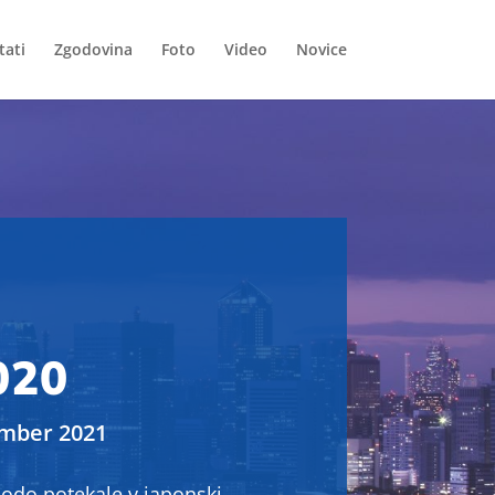
tati
Zgodovina
Foto
Video
Novice
020
ember 2021
bodo potekale v japonski