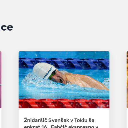
ice
Žnidaršič Svenšek v Tokiu še
enkrat 16., Fabčič ekspresno v