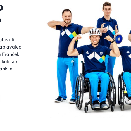
o
o
tovali:
raplavalec
a Franček
rakolesar
ank in