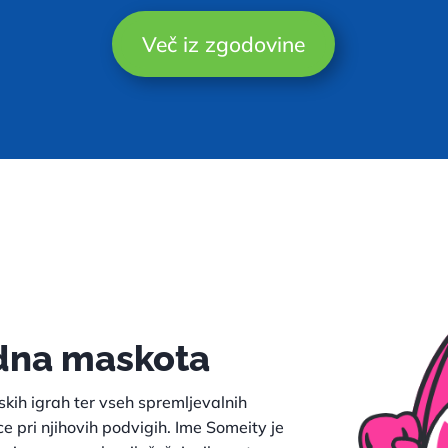
Več iz zgodovine
dna maskota
skih igrah ter vseh spremljevalnih
ce pri njihovih podvigih. Ime Someity je