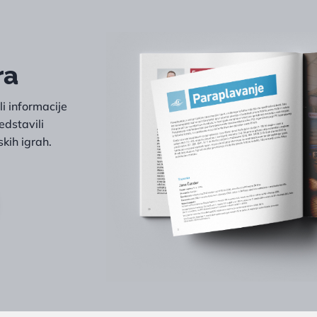
ra
i informacije
edstavili
kih igrah.