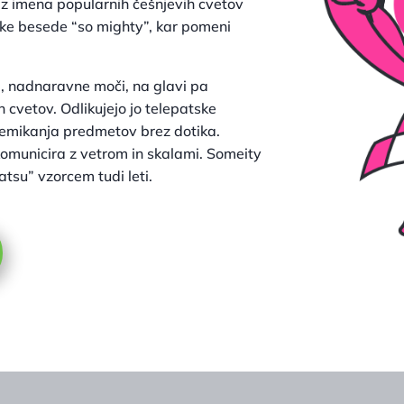
r iz imena popularnih češnjevih cvetov
ke besede “so mighty”, kar pomeni
, nadnaravne moči, na glavi pa
 cvetov. Odlikujejo jo telepatske
remikanja predmetov brez dotika.
omunicira z vetrom in skalami. Someity
atsu” vzorcem tudi leti.