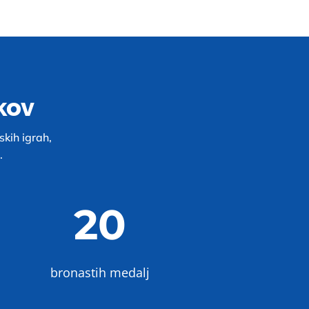
kov
skih igrah,
.
20
bronastih medalj